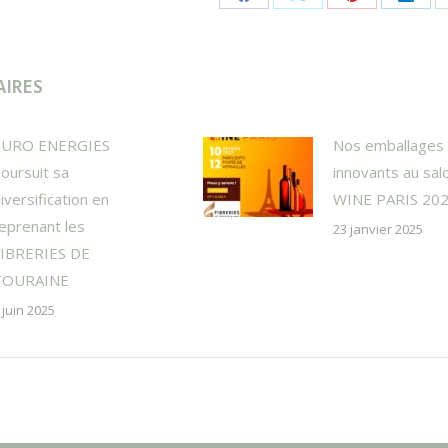
Share
Share
Share
Shar
on
on
on
on
Facebook
X
Pinterest
Linke
AIRES
EURO ENERGIES
Nos emballages
oursuit sa
innovants au sal
iversification en
WINE PARIS 20
eprenant les
23 janvier 2025
FIBRERIES DE
TOURAINE
 juin 2025