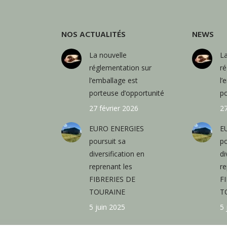
NOS ACTUALITÉS
NEWS
La nouvelle
La
réglementation sur
ré
l’emballage est
l’
porteuse d’opportunité
po
27 février 2026
27
EURO ENERGIES
E
poursuit sa
po
diversification en
di
reprenant les
re
FIBRERIES DE
F
TOURAINE
T
5 juin 2025
5 