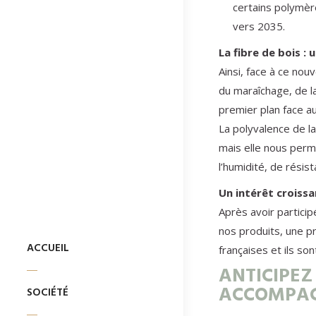
certains polymère
vers 2035.
La fibre de bois :
Ainsi, face à ce nou
du maraîchage, de la
premier plan face au
La polyvalence de l
mais elle nous perm
l’humidité, de rési
Un intérêt croiss
Après avoir particip
nos produits, une p
ACCUEIL
françaises et ils s
ANTICIPEZ
ACCOMPA
SOCIÉTÉ