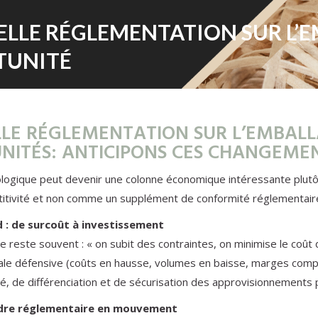
LLE RÉGLEMENTATION SUR L’
TUNITÉ
LE RÉGLEMENTATION SUR L’EMBALL
NITÉS: ANTICIPONS CES CHANGEME
écologique peut devenir une colonne économique intéressante plutô
itivité et non comme un supplément de conformité réglementair
 : de surcoût à investissement
e reste souvent : « on subit des contraintes, on minimise le coû
irale défensive (coûts en hausse, volumes en baisse, marges compr
ité, de différenciation et de sécurisation des approvisionnement
cadre réglementaire en mouvement