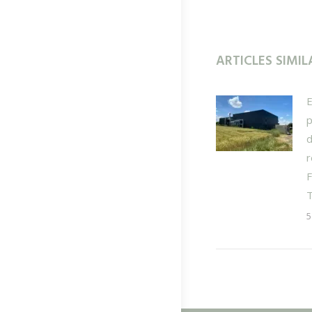
ARTICLES SIMIL
p
d
r
5