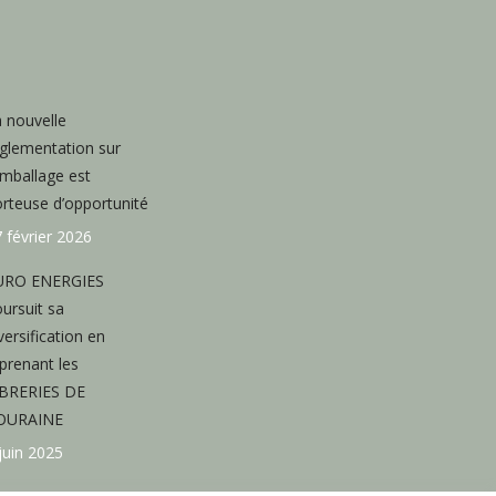
 nouvelle
glementation sur
emballage est
rteuse d’opportunité
 février 2026
URO ENERGIES
ursuit sa
versification en
prenant les
IBRERIES DE
OURAINE
juin 2025