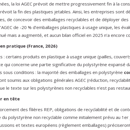
ées, la loi AGEC prévoit de mettre progressivement fin à la con
révoit la fin des plastiques jetables. Ainsi, les entreprises sont
es, de concevoir des emballages recyclables et de déployer des a
 l’AGEC de -20 % d’emballages plastiques à usage unique, les éval
nué mais a augmenté, et aucun bilan officiel en 2025 n’a encore c
 en pratique (France, 2026)
ts : certains produits en plastique à usage unique (pailles, couve
ce qui concerne une partie significative du polystyrène
expansé
da
s sous conditions : la majorité des emballages en polystyrène
co
 sont soumis aux obligations générales AGEC (réduction, recyclabil
ue le texte sur les polystyrènes non recyclables n’est pas resta
r en tête
rcement des filières REP, obligations de recyclabilité et de cont
ée du polystyrène non recyclable comme initialement prévu au 1er 
ssions et textes européens (règlement emballages) préciseront les