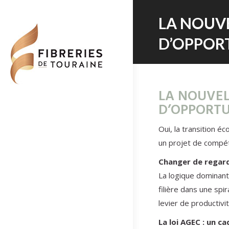
LA NOUVE
D’OPPOR
LA NOUVEL
D’OPPORTU
Oui, la transition 
un projet de compét
Changer de regard
La logique dominant
filière dans une sp
levier de productiv
La loi AGEC : un 