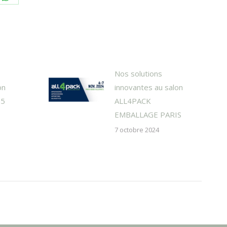
e
Share
on
dIn
WhatsApp
Nos solutions
on
innovantes au salon
25
ALL4PACK
EMBALLAGE PARIS
7 octobre 2024